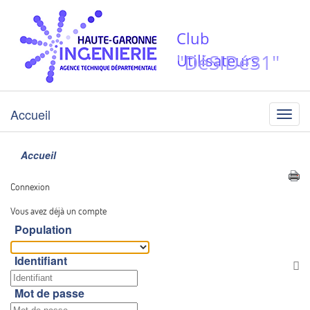
Club
"DéSIDé31"
Utilisateurs
Accueil
Menu
Accueil
Connexion
Vous avez déjà un compte
Population
Identifiant
Af
Mot de passe