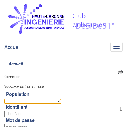
Club
"DéSIDé31"
Utilisateurs
Accueil
Menu
Accueil
Connexion
Vous avez déjà un compte
Population
Identifiant
Af
Mot de passe