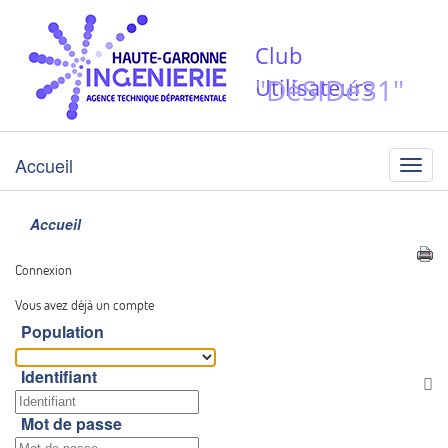
Club
"DéSIDé31"
Utilisateurs
Accueil
Menu
Accueil
Connexion
Vous avez déjà un compte
Population
Identifiant
Af
Mot de passe