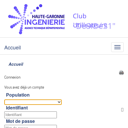
Club
"DéSIDé31"
Utilisateurs
Accueil
Menu
Accueil
Connexion
Vous avez déjà un compte
Population
Identifiant
Af
Mot de passe