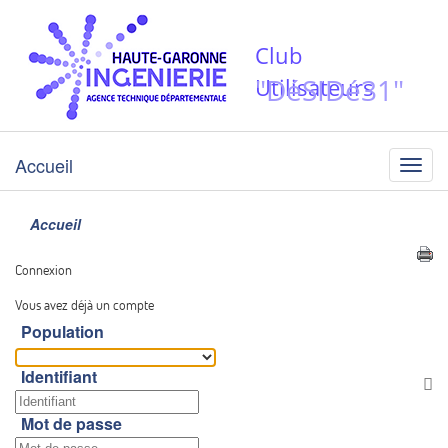
Club
"DéSIDé31"
Utilisateurs
Accueil
Menu
Accueil
Connexion
Vous avez déjà un compte
Population
Identifiant
Af
Mot de passe