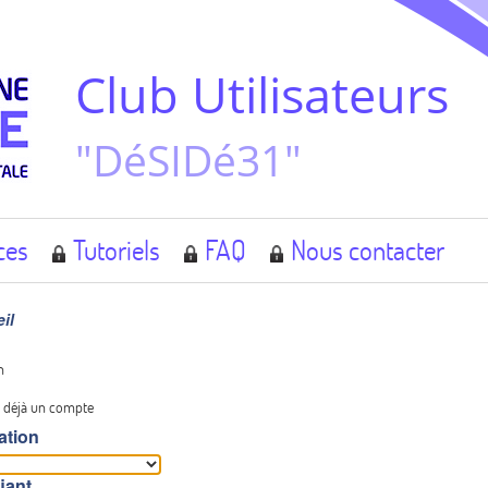
Club Utilisateurs
"DéSIDé31"
ces
Tutoriels
FAQ
Nous contacter
il
n
 déjà un compte
ation
fiant