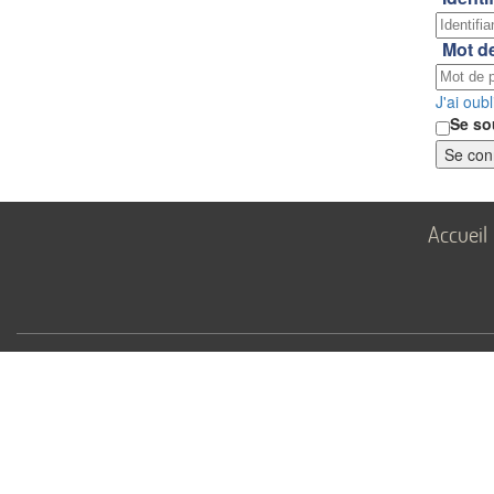
Mot d
J'ai oub
Se so
Se con
Accueil