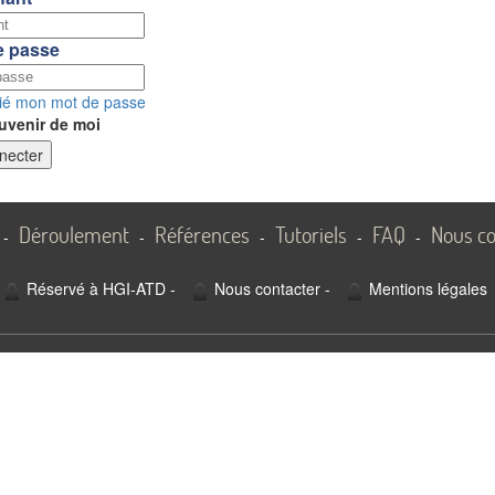
e passe
lié mon mot de passe
uvenir de moi
necter
Déroulement
Références
Tutoriels
FAQ
Nous co
-
-
-
-
-
Réservé à HGI-ATD
-
Nous contacter
-
Mentions légales