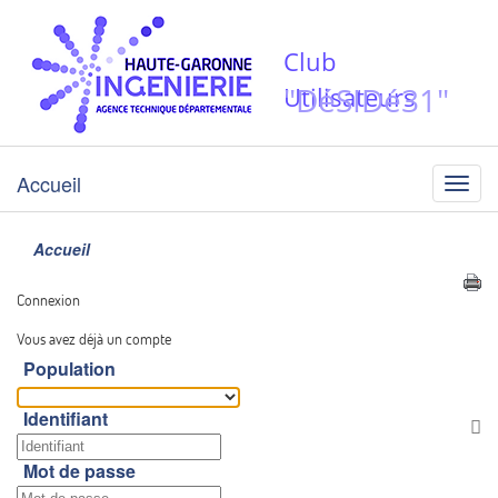
Club
"DéSIDé31"
Utilisateurs
Accueil
Menu
Accueil
Connexion
Vous avez déjà un compte
Population
Identifiant
Af
Mot de passe