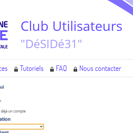
Club Utilisateurs
"DéSIDé31"
ces
Tutoriels
FAQ
Nous contacter
il
n
 déjà un compte
ation
fiant