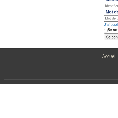
Mot d
J'ai oub
Se so
Se con
Accueil