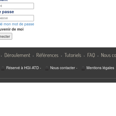
e passe
lié mon mot de passe
uvenir de moi
necter
Déroulement
Références
Tutoriels
FAQ
Nous co
-
-
-
-
-
Réservé à HGI-ATD
-
Nous contacter
-
Mentions légales