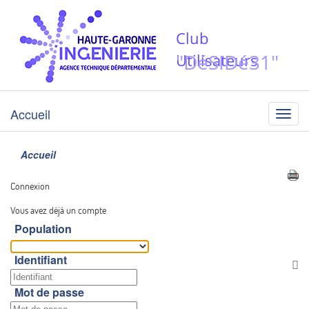
Club
"DéSIDé31"
Utilisateurs
Accueil
Menu
Accueil
Connexion
Vous avez déjà un compte
Population
Identifiant
Af
Mot de passe