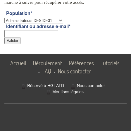
marche à suivre pour récupérer votre accès.
Population
*
Identifiant ou adresse e-mail
*
Accueil
Déroulement
Références
Tutoriels
-
-
-
FAQ
Nous contacter
-
-
Réservé à HGI-ATD
-
Nous contacter
-
Mentions légales